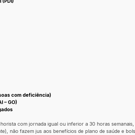
 (PDI)
soas com deficiência)
I – GO)
gados
orista com jornada igual ou inferior a 30 horas semanais
nte), não fazem jus aos benefícios de plano de saúde e bo