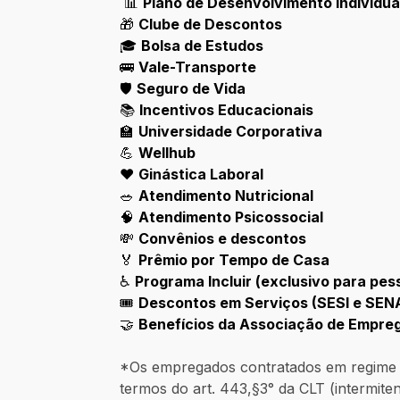
📊
Plano de Desenvolvimento Individual
🎁
Clube de Descontos
🎓
Bolsa de Estudos
🚌
Vale-Transporte
🛡️
Seguro de Vida
📚
Incentivos Educacionais
🏫
Universidade Corporativa
💪
Wellhub
❤️
Ginástica Laboral
🥗
Atendimento Nutricional
🧠
Atendimento Psicossocial
💸
Convênios e descontos
🏅
Prêmio por Tempo de Casa
♿
Programa Incluir (exclusivo para pes
🎟️
Descontos em Serviços (SESI e SENA
🤝
Benefícios da Associação de Empre
*Os empregados contratados em regime h
termos do art. 443,§3° da CLT (intermite