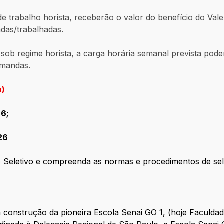
 trabalho horista, receberão o valor do benefício do Val
zadas/trabalhadas.
 sob regime horista, a carga horária semanal prevista pod
emandas.
a)
26;
26
 Seletivo
e compreenda as normas e procedimentos de sele
construção da pioneira Escola Senai GO 1, (hoje Faculda