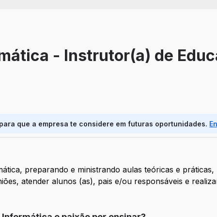
rmática - Instrutor(a) de Edu
 para que a empresa te considere em futuras oportunidades.
E
tica, preparando e ministrando aulas teóricas e práticas,
niões, atender alunos (as), pais e/ou responsáveis e realiza
 Informática e paixão por ensinar?