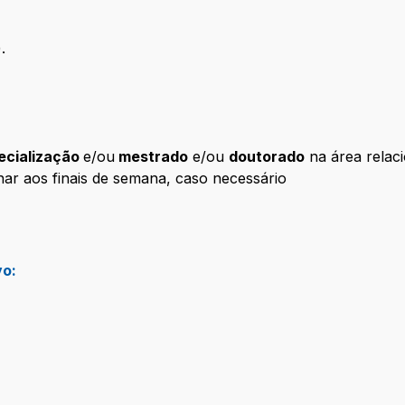
.
ecialização
e/ou
mestrado
e/ou
doutorado
na área relac
lhar aos finais de semana, caso necessário
vo: