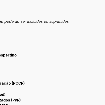
o poderão ser incluídas ou suprimidas.
espertino
eração (PCCR)
od)
tados (PPR)